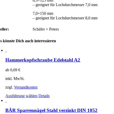
6,3×125 mm
– geeignet für Lochdurchmesser 7,0 mm
7,0×150 mm
– geeignet für Lochdurchmesser 8,0 mm
eller:
Schäfer + Peters
s könnte Dich auch interessieren
Hammerkopfschraube Edelstahl A2
ab
0,69
€
inkl. MwSt.
zzgl.
Versandkosten
Ausführung wählen
Details
BÄR Sparrennägel Stahl verzinkt DIN 1052