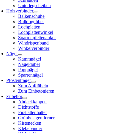
Schrauben
Unterlegscheiben
Holzverbinder
Balkenschuhe
Bulldogdübel
Lochplatten
Lochplattenwinkel
Sparrenpfettenanker
Windrispenband
Winkelverbinder
Nägel
Kammnägel
Nageldübel
Pappnägel
Sparrennägel
Pfostenträger
Zum Aufdübeln
Zum Einbetonieren
Zubehör
Abdeckkappen
Dichtstoffe
Firstlattenhalter
Grünbelagentferner
Kistenecken
Klebebänder