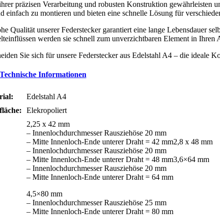
hrer präzisen Verarbeitung und robusten Konstruktion gewährleisten uns
nd einfach zu montieren und bieten eine schnelle Lösung für verschi
he Qualität unserer Federstecker garantiert eine lange Lebensdauer sel
einflüssen werden sie schnell zum unverzichtbaren Element in Ihren A
eiden Sie sich für unsere Federstecker aus Edelstahl A4 – die ideale K
Technische Informationen
ial:
Edelstahl A4
läche:
Elekropoliert
2,25 x 42 mm
– Innenlochdurchmesser Rausziehöse 20 mm
– Mitte Innenloch-Ende unterer Draht = 42 mm2,8 x 48 mm
– Innenlochdurchmesser Rausziehöse 20 mm
– Mitte Innenloch-Ende unterer Draht = 48 mm3,6×64 mm
– Innenlochdurchmesser Rausziehöse 20 mm
– Mitte Innenloch-Ende unterer Draht = 64 mm
4,5×80 mm
– Innenlochdurchmesser Rausziehöse 25 mm
– Mitte Innenloch-Ende unterer Draht = 80 mm