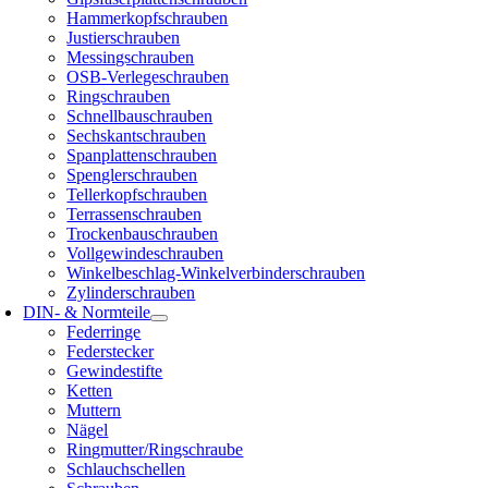
Hammerkopfschrauben
Justierschrauben
Messingschrauben
OSB-Verlegeschrauben
Ringschrauben
Schnellbauschrauben
Sechskantschrauben
Spanplattenschrauben
Spenglerschrauben
Tellerkopfschrauben
Terrassenschrauben
Trockenbauschrauben
Vollgewindeschrauben
Winkelbeschlag-Winkelverbinderschrauben
Zylinderschrauben
DIN- & Normteile
Federringe
Federstecker
Gewindestifte
Ketten
Muttern
Nägel
Ringmutter/Ringschraube
Schlauchschellen