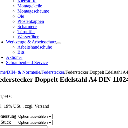
Klebstoffe
Montagekeile
Montageschäume
Öle
Pfostenkappen
Scharniere
Türpuffer
Wasserfilter
Werkzeuge & Arbeitsschutz
Arbeitshandschuhe
Bits
Aktion%
Schraubenheld-Service
ome
/
DIN- & Normteile
/
Federstecker
/
Federstecker Doppelt Edelstahl 
ederstecker Doppelt Edelstahl A4 DIN 1102
om
b
1,99
€
kl. 19% USt. , zzgl. Versand
messung
Stück
derstecker