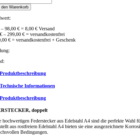
ppelt
n den Warenkorb
lstahl
4
lwert:
N
024
 – 98,00 € = 8,00 € Versand
nge
€ – 299,00 € = versandkostenfrei
,00 € = versandkostenfrei + Geschenk
lung:
nd:
Produktbeschreibung
Technische Informationen
Produktbeschreibung
RSTECKER, doppelt
 hochwertigen Federstecker aus Edelstahl A4 sind die perfekte Wahl fü
tellt aus rostfreiem Edelstahl A4 bieten sie eine ausgezeichnete Korr
uchsvollen Bedingungen.