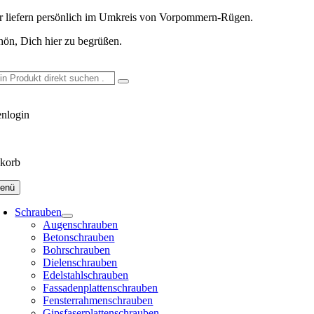
Skip
r liefern persönlich im Umkreis von Vorpommern-Rügen.
to
hön, Dich hier zu begrüßen.
content
in
Suche
odukt
ekt
nlogin
chen
korb
enü
Schrauben
Augenschrauben
Betonschrauben
Bohrschrauben
Dielenschrauben
Edelstahlschrauben
Fassadenplattenschrauben
Fensterrahmenschrauben
Gipsfaserplattenschrauben