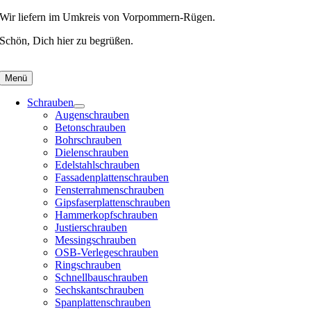
Skip
Wir liefern im Umkreis von Vorpommern-Rügen.
to
Schön, Dich hier zu begrüßen.
content
Menü
Schrauben
Augenschrauben
Betonschrauben
Bohrschrauben
Dielenschrauben
Edelstahlschrauben
Fassadenplattenschrauben
Fensterrahmenschrauben
Gipsfaserplattenschrauben
Hammerkopfschrauben
Justierschrauben
Messingschrauben
OSB-Verlegeschrauben
Ringschrauben
Schnellbauschrauben
Sechskantschrauben
Spanplattenschrauben