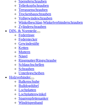
Spenglerschrauben
Tellerkopfschrauben
Terrassenschrauben
Trockenbauschrauben
Vollgewindeschrauben
Winkelbeschlag-Winkelverbinderschrauben
Zylinderschrauben
DIN- & Normteile
Federringe
Federstecker
Gewindestifte
Ketten
Muttern
Nägel
Ringmutter/Ringschraube
Schlauchschellen
Schrauben
Unterlegscheiben
Holzverbinder
Balkenschuhe
Bulldogdübel
Lochplatten
Lochplattenwinkel
Sparrenpfettenanker
Windrispenband