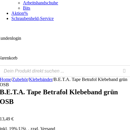
Arbeitshandschuhe
Bits
Aktion%
Schraubenheld-Service
undenlogin
arenkorb
Home
/
Zubehör
/
Klebebänder
/
B.E.T.A. Tape Betrafol Klebeband grün
OSB
B.E.T.A. Tape Betrafol Klebeband grün
OSB
Zoom
13,49
€
inkl. 19% USt. , zzgl. Versand