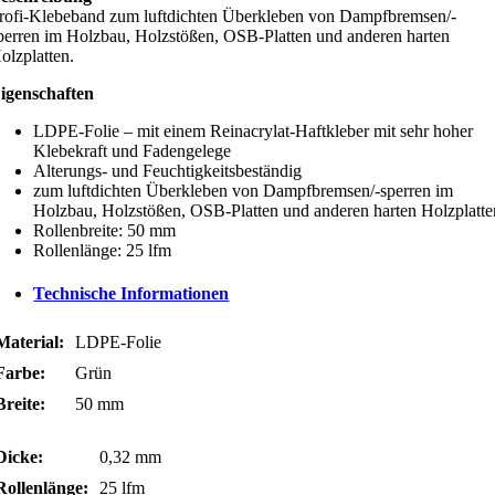
rofi-Klebeband zum luftdichten Überkleben von Dampfbremsen/-
perren im Holzbau, Holzstößen, OSB-Platten und anderen harten
olzplatten.
igenschaften
LDPE-Folie – mit einem Reinacrylat-Haftkleber mit sehr hoher
Klebekraft und Fadengelege
Alterungs- und Feuchtigkeitsbeständig
zum luftdichten Überkleben von Dampfbremsen/-sperren im
Holzbau, Holzstößen, OSB-Platten und anderen harten Holzplatte
Rollenbreite: 50 mm
Rollenlänge: 25 lfm
Technische Informationen
Material:
LDPE-Folie
Farbe:
Grün
Breite:
50 mm
Dicke:
0,32 mm
Rollenlänge:
25 lfm