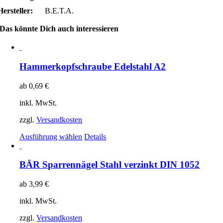
Hersteller:
B.E.T.A.
Das könnte Dich auch interessieren
Hammerkopfschraube Edelstahl A2
ab
0,69
€
inkl. MwSt.
zzgl.
Versandkosten
Ausführung wählen
Details
BÄR Sparrennägel Stahl verzinkt DIN 1052
ab
3,99
€
inkl. MwSt.
zzgl.
Versandkosten