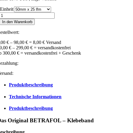
Einheit
B.E.T.A.
Tape
In den Warenkorb
Betrafol
Klebeband
estellwert:
grün
OSB
,00 € – 98,00 € = 8,00 € Versand
Menge
9,00 € – 299,00 € = versandkostenfrei
b 300,00 € = versandkostenfrei + Geschenk
ezahlung:
ersand:
Produktbeschreibung
Technische Informationen
Produktbeschreibung
Das Original BETRAFOL – Klebeband
eschreibung