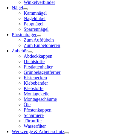
Winkelverbinder
Nägel
Kammnägel
Nageldübel
Pappnägel
Sparrennägel
Pfostenträger
Zum Aufdübeln
Zum Einbetonieren
Zubehör
Abdeckkappen
Dichtstoffe
Firstlattenhalter
Grünbelagentferner
Kistenecken
Klebebänder
Klebstoffe
Montagekeile
Montageschäume
Öle
Pfostenkappen
Scharniere
Türpuffer
Wasserfilter
Werkzeuge & Arbeitsschutz