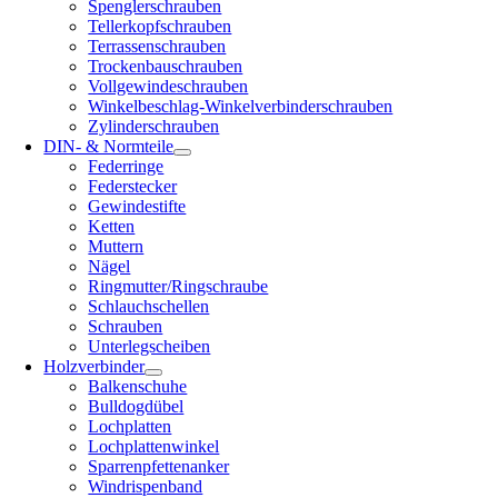
Spenglerschrauben
Tellerkopfschrauben
Terrassenschrauben
Trockenbauschrauben
Vollgewindeschrauben
Winkelbeschlag-Winkelverbinderschrauben
Zylinderschrauben
DIN- & Normteile
Federringe
Federstecker
Gewindestifte
Ketten
Muttern
Nägel
Ringmutter/Ringschraube
Schlauchschellen
Schrauben
Unterlegscheiben
Holzverbinder
Balkenschuhe
Bulldogdübel
Lochplatten
Lochplattenwinkel
Sparrenpfettenanker
Windrispenband