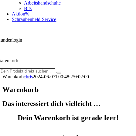
Arbeitshandschuhe
Bits
Aktion%
Schraubenheld-Service
undenlogin
arenkorb
Dein
Suche
Produkt
Warenkorb
chris
2024-06-07T00:48:25+02:00
direkt
suchen
Warenkorb
...
Das interessiert dich vielleicht …
Dein Warenkorb ist gerade leer!