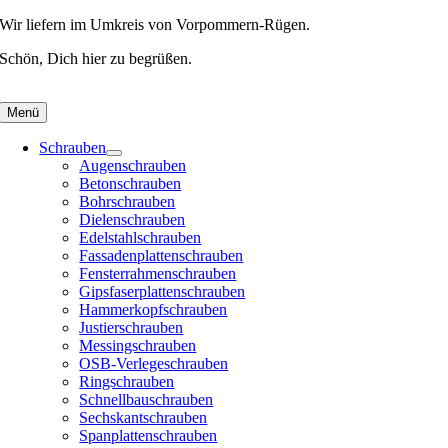
Skip
Wir liefern im Umkreis von Vorpommern-Rügen.
to
Schön, Dich hier zu begrüßen.
content
Menü
Schrauben
Augenschrauben
Betonschrauben
Bohrschrauben
Dielenschrauben
Edelstahlschrauben
Fassadenplattenschrauben
Fensterrahmenschrauben
Gipsfaserplattenschrauben
Hammerkopfschrauben
Justierschrauben
Messingschrauben
OSB-Verlegeschrauben
Ringschrauben
Schnellbauschrauben
Sechskantschrauben
Spanplattenschrauben