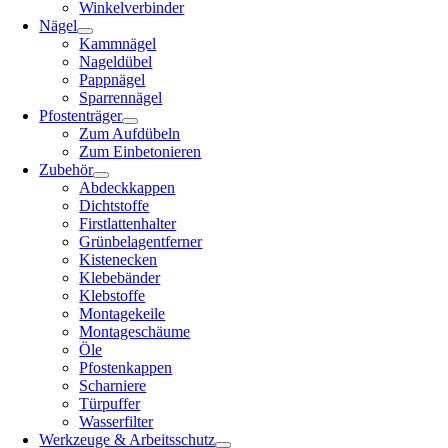
Winkelverbinder
Nägel
Kammnägel
Nageldübel
Pappnägel
Sparrennägel
Pfostenträger
Zum Aufdübeln
Zum Einbetonieren
Zubehör
Abdeckkappen
Dichtstoffe
Firstlattenhalter
Grünbelagentferner
Kistenecken
Klebebänder
Klebstoffe
Montagekeile
Montageschäume
Öle
Pfostenkappen
Scharniere
Türpuffer
Wasserfilter
Werkzeuge & Arbeitsschutz